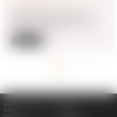
INTERGÉNÉRATIONNELLES
Droit de la famille, des personnes et de leur
patrimoine
/
Patrimoine et succession
Afin de préserver la transmission du patrimoine
entre générations, le texte d...
Lire la suite
<<
<
...
15
16
17
18
19
20
21
...
>
>>
Accueil
Cabinet
Domaines de compétences
Actus
Contact
Services en ligne