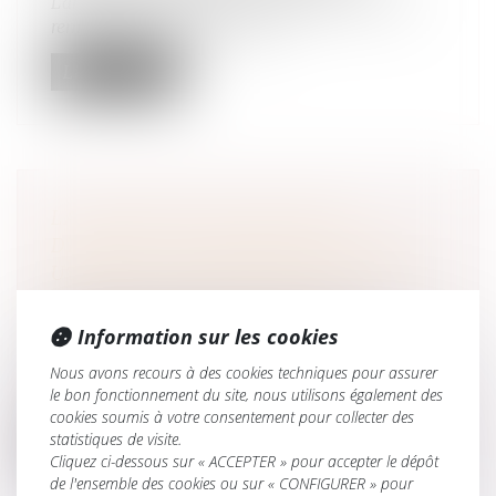
L’article 815-13 du Code Civil définit le droit au
remboursement de certaines...
Lire la suite
LA DONATION D’UNE SOMME
D’ARGENT AVEC RÉSERVE DE QUASI-
USUFRUIT : CONDITIONS DE VALIDITÉ
ET PRÉCAUTIONS PRATIQUES
Droit de la famille, des personnes et de leur
Information sur les cookies
patrimoine
/
Patrimoine et succession
Nous avons recours à des cookies techniques pour assurer
Une affaire récente portée devant le Comité de
le bon fonctionnement du site, nous utilisons également des
l’abus de droit fiscal (CADF)...
cookies soumis à votre consentement pour collecter des
statistiques de visite.
Lire la suite
Cliquez ci-dessous sur « ACCEPTER » pour accepter le dépôt
de l'ensemble des cookies ou sur « CONFIGURER » pour