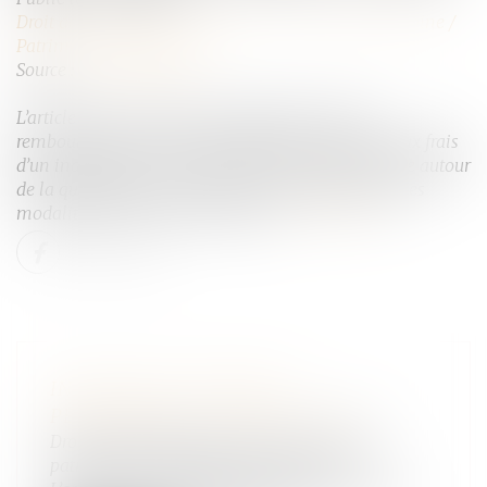
Droit de la famille, des personnes et de leur patrimoine
/
Patrimoine et succession
Source :
www.aurep.com
L’article 815-13 du Code Civil définit le droit au
remboursement de certaines dépenses exposées aux frais
d’un indivisaire sur le bien indivis. L’enjeu s’articule autour
de la qualification de la dépense qui déterminera les
modalités de calcul de la créance…
Lire la suite
INDIVISION ET DÉPENSE
PERSONNELLE : MISE AU CLAIR
Droit de la famille, des personnes et de leur
patrimoine
/
Patrimoine et succession