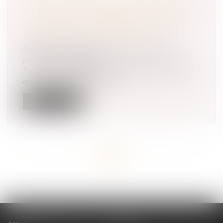
POUR CAUSE DE DÉCÈS D’UN PARENT
ET PRISE EN CONSIDÉRATION DE LA
SÉPARATION OU DU DIVORCE
Droit de la famille, des personnes et de leur
patrimoine
/
Filiation
La Cour de cassation a jugé le 19 janvier dernier,
que « le préjudice économi...
Lire la suite
<<
<
...
80
81
82
83
84
85
86
...
>
>>