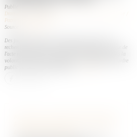
Publié le :
08/02/2023
Droit de la famille, des personnes et de leur patrimoine
/
Patrimoine et succession
Source :
www.efl.fr
Des juges du fond sont censurés pour ne pas avoir
recherché, comme il le leur était demandé, si la cause de
l'acte révocatoire d’une donation ne résidait pas dans la
volonté des parties de contourner les dispositions d'ordre
public sur la réserve héréditaire...
Lire la suite
RETRAIT DE L’AUTORITÉ PARENTALE
POUR PARTICIPATION À L’ESCALADE
DU CONFLIT FAMILIAL