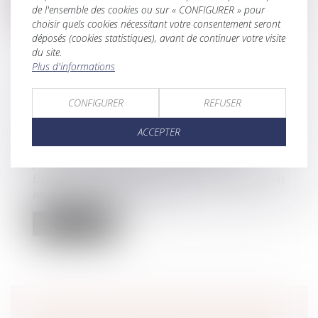
Lire la suite
de l'ensemble des cookies ou sur « CONFIGURER » pour
choisir quels cookies nécessitant votre consentement seront
déposés (cookies statistiques), avant de continuer votre visite
du site.
Plus d'informations
LA RÉVOCATION PAR CONSENTEMENT
CONFIGURER
REFUSER
MUTUEL D’UNE DONATION DOIT AVOIR
UNE CAUSE LICITE
ACCEPTER
Droit de la famille, des personnes et de leur
patrimoine
/
Patrimoine et succession
Des juges du fond sont censurés pour ne pas avoir
recherché, comme il le leur...
Lire la suite
PRÉJUDICE ÉCONOMIQUE DE L’ENFANT