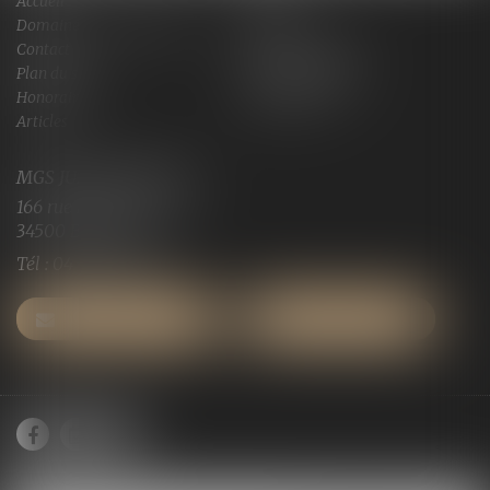
Accueil
Cabinet
Domaines de compétences
Actus
Contact
Services en ligne
Plan du site
Mentions légales
Honoraires
Espace client
Articles
MGS JURISCONSULTE
166 rue Maurice Bejart
34500 BEZIERS
Tél :
04 67 28 91 29
NOUS CONTACTER
NOUS LOCALISER