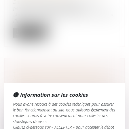
Droit de la famille, des personnes et de leur
patrimoine
/
Divorce et séparation
L’article 373-2-1 du Code civil dispose que lorsque
l’intérêt de l’enfant le...
Lire la suite
L'IMPORTANT PATRIMOINE ET LA
NATURE INFLUENÇABLE DU MAJEUR
NE SUFFISENT PAS À LE PLACER SOUS
TUTELLE
Information sur les cookies
Droit de la famille, des personnes et de leur
Nous avons recours à des cookies techniques pour assurer
patrimoine
/
Patrimoine et succession
le bon fonctionnement du site, nous utilisons également des
Le caractère influençable du majeur et le fait
cookies soumis à votre consentement pour collecter des
qu’une curatelle renforcée soi...
statistiques de visite.
Cliquez ci-dessous sur « ACCEPTER » pour accepter le dépôt