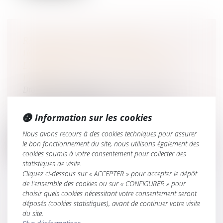
RECHERCHE DE PATERNITÉ
INTERNATIONALE : CASSATION DE
L’ARRÊT APPLIQUANT LA LOI DE
FLORIDE
Droit de la famille, des personnes et de leur
patrimoine
/
Filiation
Une femme de nationalité américaine et
Information sur les cookies
biélorusse a donné naissance à un enfa...
Nous avons recours à des cookies techniques pour assurer
Lire la suite
le bon fonctionnement du site, nous utilisons également des
cookies soumis à votre consentement pour collecter des
statistiques de visite.
Cliquez ci-dessous sur « ACCEPTER » pour accepter le dépôt
de l'ensemble des cookies ou sur « CONFIGURER » pour
choisir quels cookies nécessitant votre consentement seront
déposés (cookies statistiques), avant de continuer votre visite
PUBLICITÉ DES CESSIONS DE PARTS
du site.
SOCIALES DE SOCIÉTÉS CIVILES : DE