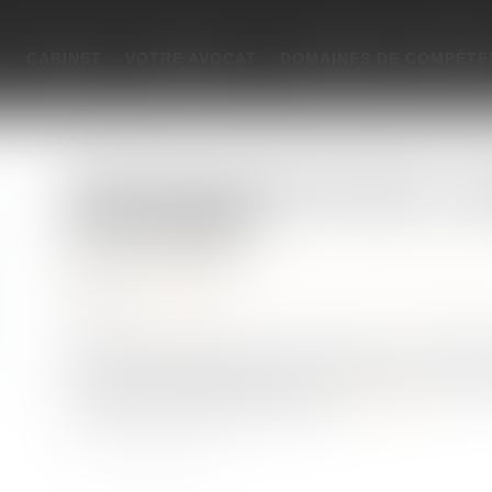
L
CABINET
VOTRE AVOCAT
DOMAINES DE COMPÉTE
Recherche de paternité d’un défunt : com
mère est possible
Publié le :
06/04/2021
Droit de la famille, des personnes et de leur patrimoi
Source :
www.efl.fr
À l’occasion d’une action en recherche ou en contestati
supposé est décédé, ordonner une expertise pour compa
de membres de la famille du père...
Lire la suite