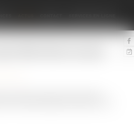
NCES
ACTUS
CONTACT
SERVICES EN LIGNE
parer l’ADN de l’enfant et de la grand-
ne
/
Filiation
on de paternité, le juge peut, lorsque le géniteur
rer les empreintes génétiques de l’enfant avec celles