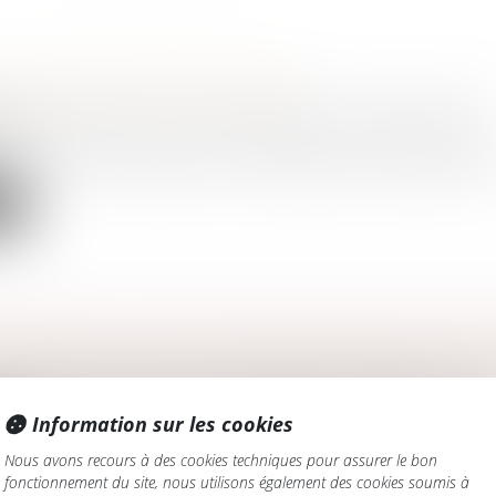
GE DE RAISON N'EST PAS NUL
amille, des personnes et de leur patrimoine
/
Couples et régime
ux
ntracté sans amour, pour des considérations raisonnables, voire
te
ÉFORMER LA FISCALITÉ DES DONATIONS ET SUCC
amille, des personnes et de leur patrimoine
/
Patrimoine et succ
 en vue avec le projet de loi de la députée socialiste Christine.
Information sur les cookies
te
Nous avons recours à des cookies techniques pour assurer le bon
fonctionnement du site, nous utilisons également des cookies soumis à