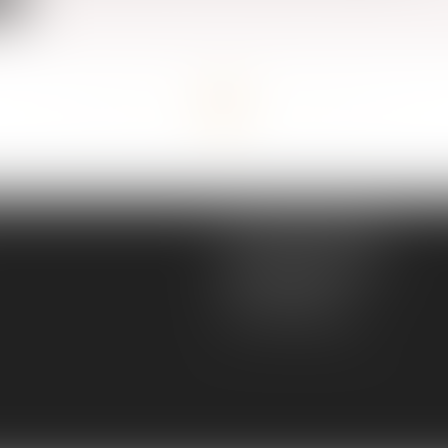
<<
<
...
130
131
132
133
134
135
136
...
>
>>
MGS JURISCONSULTE
166 rue Maurice Bejart
34500 BEZIERS
Tél :
04 67 28 91 29