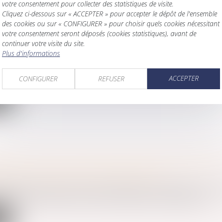
votre consentement pour collecter des statistiques de visite.
Cliquez ci-dessous sur « ACCEPTER » pour accepter le dépôt de l'ensemble
des cookies ou sur « CONFIGURER » pour choisir quels cookies nécessitant
votre consentement seront déposés (cookies statistiques), avant de
E DE PATERNITÉ D’UN DÉFUNT : COMPARER L’AD
continuer votre visite du site.
Plus d'informations
 ET DE LA GRAND-MÈRE EST POSSIBLE
amille, des personnes et de leur patrimoine
/
Filiation
ACCEPTER
d’une action en recherche ou en contestation de paternité, le ju..
CONFIGURER
REFUSER
te
ON EN JUSTICE D'UNE CRÉANCE D'ASSISTANCE N
E PAS UNE OPÉRATION DE PARTAGE
amille, des personnes et de leur patrimoine
/
Patrimoine et succ
héritier à l'encontre d'un seul des cohéritiers en fixation d'u...
te