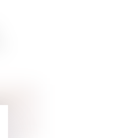
...
ESSIONS ?
ession
..