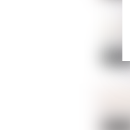
RECHERCH
L’ENFANT
Droit de la f
À l’occasion 
Lire la sui
LA FIXATI
CONSTITU
Droit de la f
L'action d'un 
Lire la sui