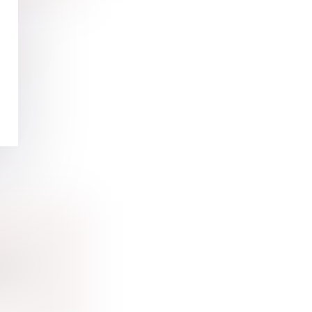
N DE
.
E
ession