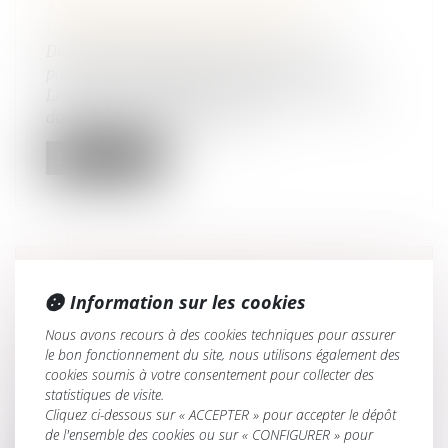
TRANSMET AUX HÉRITIERS DE
L’ASCENDANT DONATEUR
Droit de la famille, des personnes et de leur
patrimoine
/
Patrimoine et succession
Le droit de retour légal permet à un ascendant
donateur de récupérer les bien...
Lire la suite
VIOLENCES CONJUGALES : LE «
Information sur les cookies
CONTRÔLE COERCITIF » BIENTÔT
Nous avons recours à des cookies techniques pour assurer
DANS LE CODE PÉNAL ?
le bon fonctionnement du site, nous utilisons également des
Droit de la famille, des personnes et de leur
cookies soumis à votre consentement pour collecter des
patrimoine
/
Violences familiales
statistiques de visite.
Le jeudi 20 mars 2025, la délégation aux droits
Cliquez ci-dessous sur « ACCEPTER » pour accepter le dépôt
des femmes et la commission d...
de l'ensemble des cookies ou sur « CONFIGURER » pour