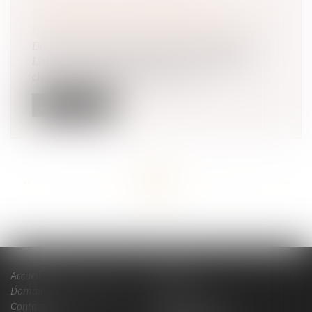
MODIFICATION DES RÈGLES DE L'ARCE
ET DE L’ARE AU 1ER AVRIL 2025
Droit des sociétés
/
Transmission d’entreprise
L'arrêté du 19 décembre 2024 a introduit des
changements significatifs concer...
Lire la suite
<<
<
...
20
21
22
23
24
25
26
...
>
>>
Accueil
Cabinet
Domaines de compétences
Actus
Contact
Services en ligne