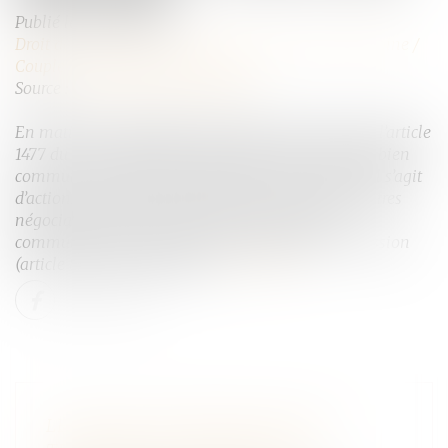
Publié le :
08/04/2025
Droit de la famille, des personnes et de leur patrimoine
/
Couples et régime matrimoniaux
Source :
www.lemag-juridique.com
En matière de liquidation du régime matrimonial, l’article
1477 du Code civil prévoit que l’époux qui recèle un bien
commun est privé de sa part dans ce bien. Lorsqu’il s’agit
d’actions de sociétés anonymes, leur caractère de titres
négociables impose, après la dissolution de la
communauté, l’accord des deux époux pour leur cession
(article 815-3 du Code civil)...
Lire la suite
LE DROIT DE RETOUR LÉGAL SE