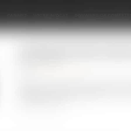
L
CABINET
VOTRE AVOCAT
DOMAINES DE COMPÉTE
La protection du patrimoine des majeurs
Publié le :
19/09/2024
Droit de la famille, des personnes et de leur patrimoi
Source :
www.lemag-juridique.com
Si l’article 414 du Code civil prévoit qu’à l’âge de la ma
a la jouissance », il arrive que certains majeurs soient
mentales ou corporelles...
Lire la suite