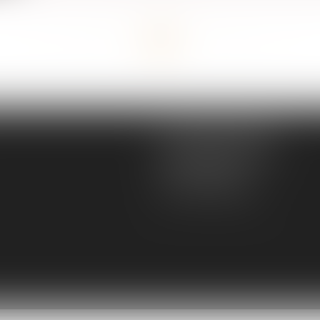
<<
<
...
37
38
39
40
41
42
43
...
>
>>
MGS JURISCONSULTE
166 rue Maurice Bejart
34500 BEZIERS
Tél :
04 67 28 91 29