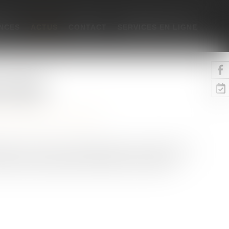
NCES
ACTUS
CONTACT
SERVICES EN LIGNE
 protégés
ne
/
Patrimoine et succession
jorité, « chacun est capable d'exercer les droits dont il
 atteints d’incapacité au regard de leurs facultés