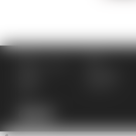
Accueil
Cabinet
Domaines de compétences
Actus
Contact
Services en ligne
Plan du site
Mentions légales
Honoraires
Espace client
Articles