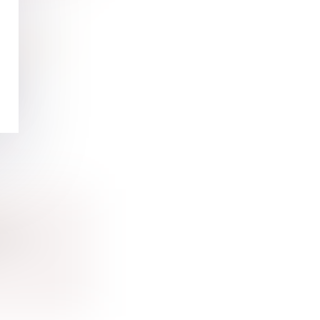
 SÉPARÉS
ion
..
ession