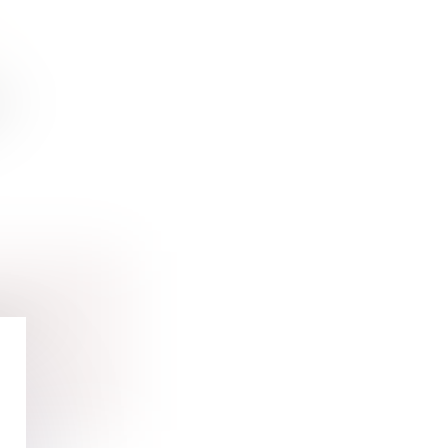
es
ession