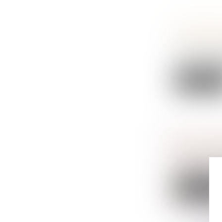
MIEUX PR
INTRAFAM
Droit de la f
Le ministère d
Lire la sui
CONTRAT 
Droit de la f
C’est prévoir 
Lire la sui