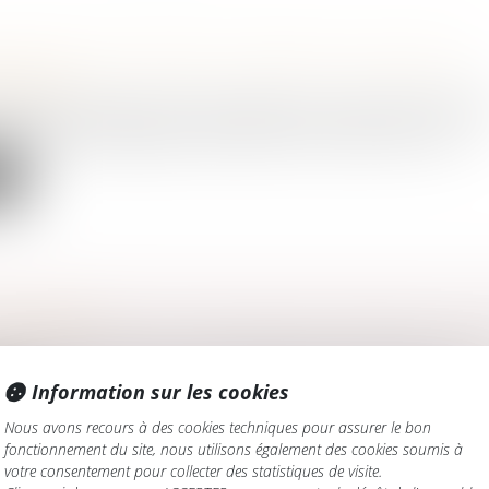
OTÉGER LES ENFANTS VICTIMES DE VIOLENCES
ILIALES
amille, des personnes et de leur patrimoine
/
Violences familial
e la Justice a diffusé, fin août 2024, une circulaire sur la pr...
te
OBSÈQUES
amille, des personnes et de leur patrimoine
/
Patrimoine et succ
ses obsèques. Il s’agit de contrats de prévoyance, qui permette...
Information sur les cookies
te
Nous avons recours à des cookies techniques pour assurer le bon
fonctionnement du site, nous utilisons également des cookies soumis à
votre consentement pour collecter des statistiques de visite.