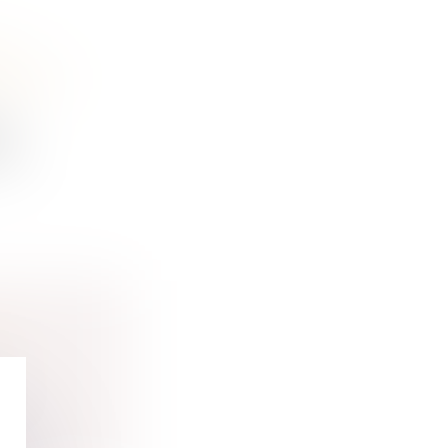
R
FAITES
es
o...
DE
..