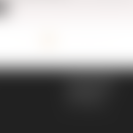
te
<<
<
1
2
3
4
5
6
7
...
>
>>
MGS JURISCONSULTE
166 rue Maurice Bejart
34500 BEZIERS
Tél :
04 67 28 91 29