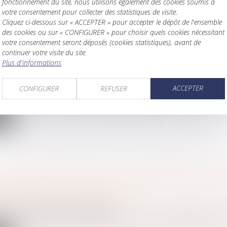
fonctionnement du site, nous utilisons également des cookies soumis à
votre consentement pour collecter des statistiques de visite.
Cliquez ci-dessous sur « ACCEPTER » pour accepter le dépôt de l'ensemble
des cookies ou sur « CONFIGURER » pour choisir quels cookies nécessitant
votre consentement seront déposés (cookies statistiques), avant de
continuer votre visite du site.
CAIRES LORS D’UNE SUCCESSION : SUPPRESSION 
Plus d'informations
ITÉ
amille, des personnes et de leur patrimoine
/
Patrimoine et succ
ACCEPTER
CONFIGURER
REFUSER
aient été mises en place en novembre 2025 concernant les frais 
te
 DE « RESCRIT VALEUR » : POUR LES PME, LE S
STRATION VAUT ACCEPTATION
iétés
/
Transmission d’entreprise
réponse expresse dans un délai de 6 mois à la demande de rescri