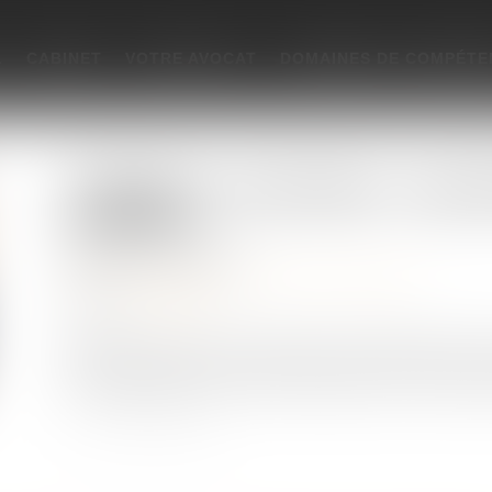
L
CABINET
VOTRE AVOCAT
DOMAINES DE COMPÉTE
Procédure de « rescrit valeur » : pour le
acceptation
Publié le :
29/06/2026
Droit des sociétés
/
Transmission d’entreprise
Source :
www.efl.fr
L'absence de réponse expresse dans un délai de 6 mois
l'administration sur la valeur proposée par le demand