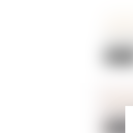
LE CONSE
AMÉLIORE
AUX ENFA
Droit de la f
Les représent
Lire la sui
TRANSMIS
L’ENTREP
Droit des soc
D’ici 2030, p
Lire la sui