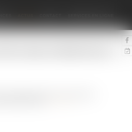
NCES
ACTUS
CONTACT
SERVICES EN LIGNE
s PME, le silence de l’administration vaut
 à la demande de rescrit vaut accord tacite de
eur dirigeant de PME...
Lire la suite