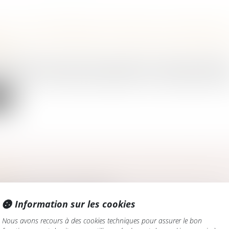
IL ET LE PARLEMENT TROUVENT UN ACCORD POU
R LA LUTTE CONTRE LES VIOLENCES SEXUELLES 
NTS
amille, des personnes et de leur patrimoine
/
Violences familial
ants des 27 et le Parlement européen se sont entendus pour renf
te
SION : « C’EST UNE PHASE DE DÉVELOPPEMENT 
RISE »
iétés
/
Transmission d’entreprise
lus de 370 000 entreprises pourraient être transmises en France..
Information sur les cookies
Nous avons recours à des cookies techniques pour assurer le bon
te