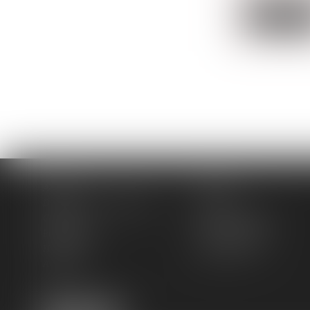
Lire la sui
Accueil
Cabinet
Domaines de compétences
Actus
Contact
Services en ligne
Plan du site
Mentions légales
Honoraires
Espace client
Articles