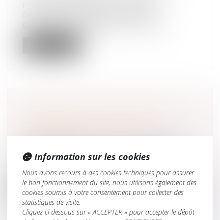
patrimoine
/
Patrimoine et succession
Le testament international, régi par la
Convention de Washington du 26 octobr...
Lire la suite
TRANSMISSION D’ENTREPRISE : LE
DÉFI DU VIEILLISSEMENT DES
DIRIGEANTS
Droit des sociétés
/
Transmission d’entreprise
Information sur les cookies
Face au vieillissement des dirigeants, la
transmission des entreprises devien...
Nous avons recours à des cookies techniques pour assurer
le bon fonctionnement du site, nous utilisons également des
Lire la suite
cookies soumis à votre consentement pour collecter des
statistiques de visite.
Cliquez ci-dessous sur « ACCEPTER » pour accepter le dépôt