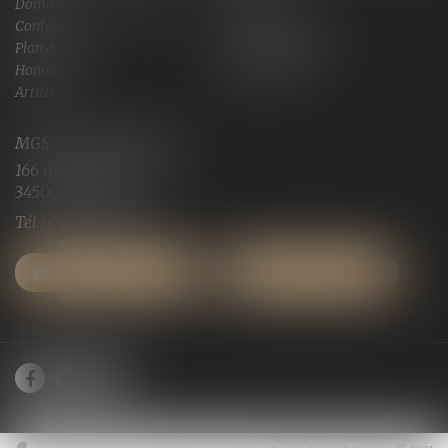
Domaines de compétences
Actus
Contact
Services en ligne
Plan du site
Mentions légales
Honoraires
Espace client
Articles
MGS JURISCONSULTE
166 rue Maurice Bejart
34500 BEZIERS
Tél :
04 67 28 91 29
NOUS CONTACTER
NOUS LOCALISER