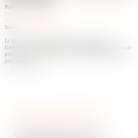
Publié le :
24/01/2025
Droit de la famille, des personnes et de leur patrimoine
/
Violences familiales
Source :
www.actu-juridique.fr
Le décret n° 2025-47 du 15 janvier 2025 relatif à
l’ordonnance de protection et à l’ordonnance provisoire de
protection immédiate est paru au Journal officiel du 16
janvier 2025...
Lire la suite
TESTAMENT INTERNATIONAL : LES
LIMITES DU RECOURS À UN
INTERPRÈTE NON ASSERMENTÉ
Droit de la famille, des personnes et de leur