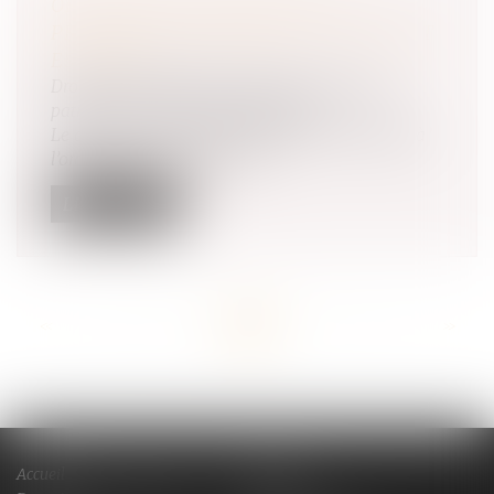
ORDONNANCE PROVISOIRE DE
PROTECTION IMMÉDIATE : LE DÉCRET
EST PARU
Droit de la famille, des personnes et de leur
patrimoine
/
Violences familiales
Le décret n° 2025-47 du 15 janvier 2025 relatif à
l’ordonnance de protection...
Lire la suite
<<
<
...
26
27
28
29
30
31
32
...
>
>>
Accueil
Cabinet