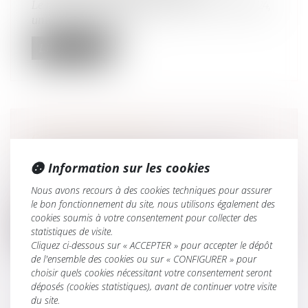
Le ministère de la Justice a diffusé, fin août 2024,
une circulaire sur la pr...
Lire la suite
CONTRAT OBSÈQUES
Droit de la famille, des personnes et de leur
Information sur les cookies
patrimoine
/
Patrimoine et succession
C’est prévoir ses obsèques. Il s’agit de contrats de
Nous avons recours à des cookies techniques pour assurer
prévoyance, qui permette...
le bon fonctionnement du site, nous utilisons également des
cookies soumis à votre consentement pour collecter des
Lire la suite
statistiques de visite.
Cliquez ci-dessous sur « ACCEPTER » pour accepter le dépôt
de l'ensemble des cookies ou sur « CONFIGURER » pour
choisir quels cookies nécessitant votre consentement seront
déposés (cookies statistiques), avant de continuer votre visite
du site.