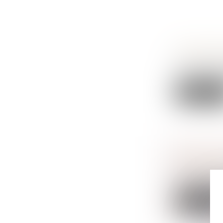
CRÉANCES
Droit de la f
Les créances 
Lire la sui
INDEMNIT
Droit de la f
En l’absence d
Lire la sui