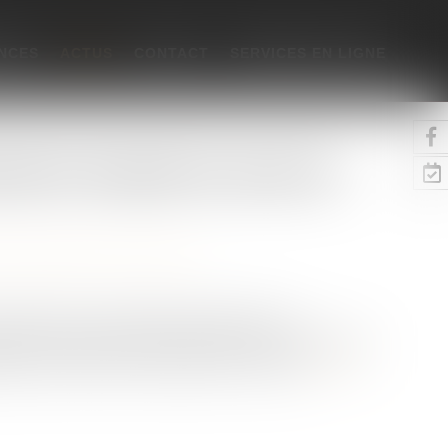
NCES
ACTUS
CONTACT
SERVICES EN LIGNE
nnelle de l’incapacité de recevoir des
ne
/
Patrimoine et succession
rioritaire de constitutionnalité portant sur
iliaires médicaux qui lui ont procuré des soins durant
action issue de la loi 2007-308 du 5-3-2007)...
Lire la