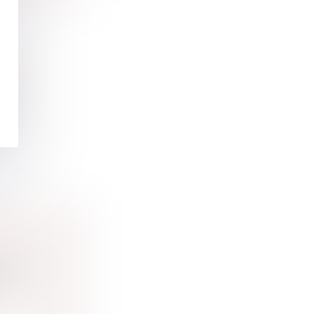
N DU
ion
...
DE
ession