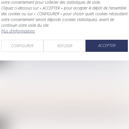
votre consentement pour collecter des statistiques de visite.
Cliquez ci-dessous sur « ACCEPTER » pour accepter le dépôt de l'ensemble
des cookies ou sur « CONFIGURER » pour choisir quels cookies nécessitant
votre consentement seront déposés (cookies statistiques), avant de
: UN NOUVEL OUTIL POUR LA DÉMATÉRIALISATIO
continuer votre visite du site.
Plus d'informations
PAR CONSENTEMENT MUTUEL
amille, des personnes et de leur patrimoine
/
Divorce et séparat
ACCEPTER
n travail commun de cinq ans, le Conseil national des barreaux (
CONFIGURER
REFUSER
te
PAPILLON DE LA CENSURE CONSTITUTIONNELLE 
ITÉ DE RECEVOIR DES AUXILIAIRES DE VIE
amille, des personnes et de leur patrimoine
/
Patrimoine et succ
stitutionnel a été saisi d’une question prioritaire de constitu...
te