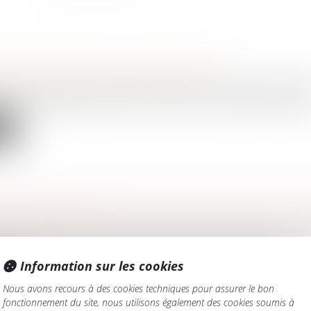
 ENTRE ÉPOUX SÉPARÉS DE BIENS
amille, des personnes et de leur patrimoine
/
Divorce et séparat
entre époux séparés de biens, nées à l’occasion du financement d
te
É DE RÉDUCTION
amille, des personnes et de leur patrimoine
/
Patrimoine et succ
’indivision successorale, du fait de l’institution d’un légatai...
Information sur les cookies
te
Nous avons recours à des cookies techniques pour assurer le bon
fonctionnement du site, nous utilisons également des cookies soumis à