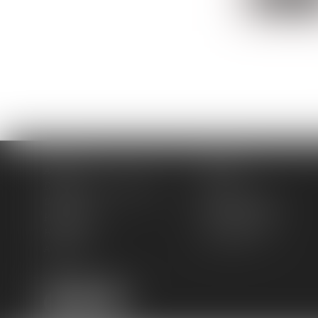
Accueil
Cabinet
Domaines de compétences
Actus
Contact
Services en ligne
Plan du site
Mentions légales
Honoraires
Espace client
Articles