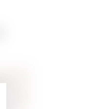
ion
...
ession