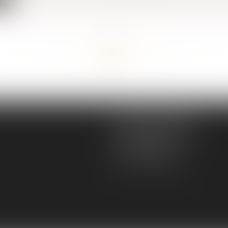
<<
<
...
95
96
97
98
99
100
101
...
>
>>
MGS JURISCONSULTE
166 rue Maurice Bejart
34500 BEZIERS
Tél :
04 67 28 91 29