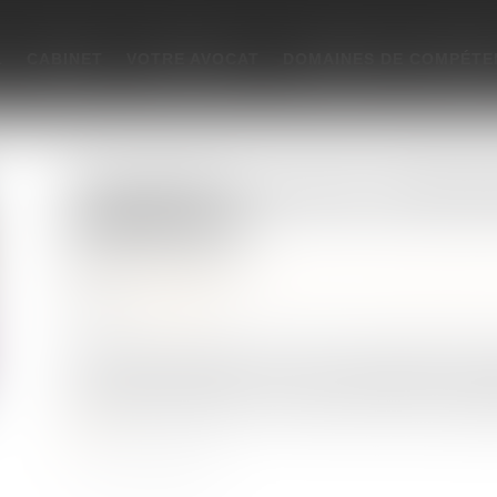
L
CABINET
VOTRE AVOCAT
DOMAINES DE COMPÉTE
L’effet papillon de la censure constitutio
auxiliaires de vie
Publié le :
06/07/2022
Droit de la famille, des personnes et de leur patrimoi
Source :
www.efl.fr
Le Conseil constitutionnel a été saisi d’une question p
l’interdiction faite à une personne de gratifier les aux
sa dernière maladie (C. civ. art. 909, al. 1 dans sa réd
suite