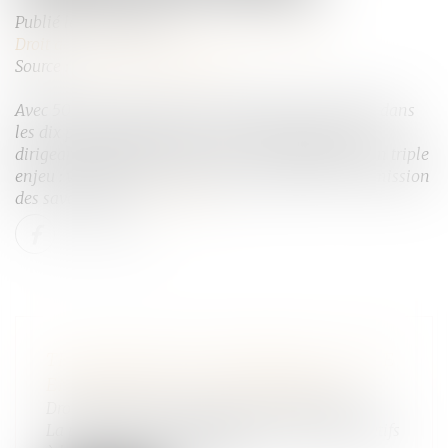
Publié le :
21/07/2025
Droit des sociétés
/
Transmission d’entreprise
Source :
www.actu-juridique.fr
Avec 500 000 entreprises qui devraient être cédées dans
les dix prochaines années et un vieillissement des
dirigeants d’entreprise, la France est confrontée à un triple
enjeu : vitalité des territoires, souveraineté et transmission
des savoir-faire...
Lire la suite
TRANSMISSION D'ENTREPRISES : MISE
EN PERSPECTIVE PATRIMONIALE
Droit des sociétés
/
Transmission d’entreprise
La publication récente de deux documents relatifs