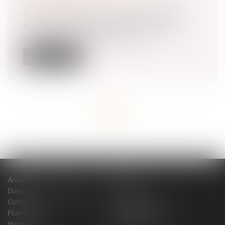
D'ENTREPRISES
Droit des sociétés
/
Transmission d’entreprise
Avec 500 000 entreprises qui devraient être
cédées dans les dix prochaines an...
Lire la suite
<<
<
...
9
10
11
12
13
14
15
...
>
>>
Accueil
Cabinet
Domaines de compétences
Actus
Contact
Services en ligne
Plan du site
Mentions légales
Honoraires
Espace client