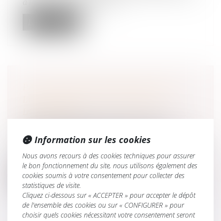
à la transmission d’entrepr...
Lire la suite
PAS DE DONATION-PARTAGE SANS
LOTS DISTINCTS POUR CHAQUE
DONATAIRE
Droit de la famille, des personnes et de leur
patrimoine
/
Patrimoine et succession
Information sur les cookies
Aux termes de l’ancien article 1075 du Code civil,
Nous avons recours à des cookies techniques pour assurer
une donation-partage suppo...
le bon fonctionnement du site, nous utilisons également des
cookies soumis à votre consentement pour collecter des
Lire la suite
statistiques de visite.
Cliquez ci-dessous sur « ACCEPTER » pour accepter le dépôt
de l'ensemble des cookies ou sur « CONFIGURER » pour
choisir quels cookies nécessitant votre consentement seront