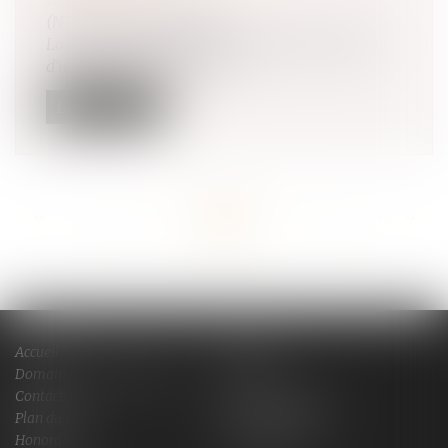
(NPU) Droit de la famille
La Cour de cassation a dernièrement été saisie
d’un litige relatif à la filia...
Lire la suite
<<
<
...
83
84
85
86
87
88
89
...
>
>>
Accueil
Cabinet
Domaines de compétences
Actus
Contact
Services en ligne
Plan du site
Mentions légales
Honoraires
Espace client