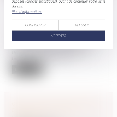
déposés (cookies statistiques), avant de continuer votre visite
du site.
Plus d'informations
UN INDIVISAIRE NE PEUT ACQUÉRIR
CONFIGURER
REFUSER
UN BIEN INDIVIS PAR PRESCRIPTION
QUE SOUS DE STRICTES CONDITIONS
ACCEPTER
Droit de la famille, des personnes et de leur
patrimoine
/
Patrimoine et succession
Un propriétaire indivis ne peut prescrire à
l’encontre des coïndivisaires qu’...
Lire la suite
QUELLE EFFET POUR LA PROCÉDURE
D'APPEL SUR LA FILIATION
CONTESTÉE ?