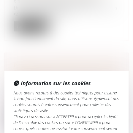
patrimoine
/
Patrimoine et succession
Dans cette affaire, le 8 février 2006, un homme a
souscrit, par l’intermédiai...
Lire la suite
PRESTATION COMPENSATOIRE : JUSTE
ÉQUILIBRE ET PROTECTION DES BIENS
DU DÉBITEUR
Information sur les cookies
Droit de la famille, des personnes et de leur
Nous avons recours à des cookies techniques pour assurer
patrimoine
/
Divorce et séparation
le bon fonctionnement du site, nous utilisons également des
À l’occasion du prononcé d’un divorce dont le
cookies soumis à votre consentement pour collecter des
jugement mettait à la charge de...
statistiques de visite.
Cliquez ci-dessous sur « ACCEPTER » pour accepter le dépôt
Lire la suite
de l'ensemble des cookies ou sur « CONFIGURER » pour
choisir quels cookies nécessitant votre consentement seront