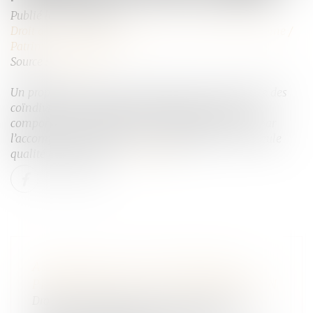
Publié le :
15/12/2022
Droit de la famille, des personnes et de leur patrimoine
/
Patrimoine et succession
Source :
www.efl.fr
Un propriétaire indivis ne peut prescrire à l’encontre des
coïndivisaires qu’en démontrant l’intention de se
comporter en propriétaire exclusif du bien indivis par
l’accomplissement d’actes incompatibles avec sa seule
qualité d’indivisaire...
Lire la suite
ASSURANCE-VIE ET OBLIGATION
PRÉCONTRACTUELLE D’INFORMATION
Droit de la famille, des personnes et de leur