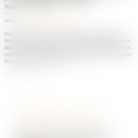
Publié le :
16/06/2025
Droit des sociétés
/
Transmission d’entreprise
Source :
www.lemondeduchiffre.fr
Face au vieillissement des dirigeants et aux enjeux de
transmission d'entreprises, Véronique Louwagie, ministre
déléguée chargée du Commerce et des PME a annoncé la
création d'un baromètre annuel pour mieux accompagner
les cessions, le 4 juin dernier...
Lire la suite
LE GOUVERNEMENT LANCE UN
BAROMÈTRE ANNUEL POUR LA
TRANSMISSION D’ENTREPRISE
Droit des sociétés
/
Transmission d’entreprise