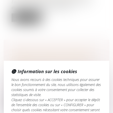
Face au vieillissement des dirigeants et aux
enjeux de transmission d'entrepr...
Lire la suite
VIOLENCES SEXUELLES ENVERS LES
HOMMES : DES AGRESSIONS SUBIES
SURTOUT PENDANT L'ENFANCE ET
L'ADOLESCENCE
Information sur les cookies
Droit de la famille, des personnes et de leur
Nous avons recours à des cookies techniques pour assurer
patrimoine
/
Violences familiales
le bon fonctionnement du site, nous utilisons également des
À partir des résultats de l’enquête "Violences et
cookies soumis à votre consentement pour collecter des
rapports de genre" de 2015,...
statistiques de visite.
Cliquez ci-dessous sur « ACCEPTER » pour accepter le dépôt
Lire la suite
de l'ensemble des cookies ou sur « CONFIGURER » pour
choisir quels cookies nécessitant votre consentement seront