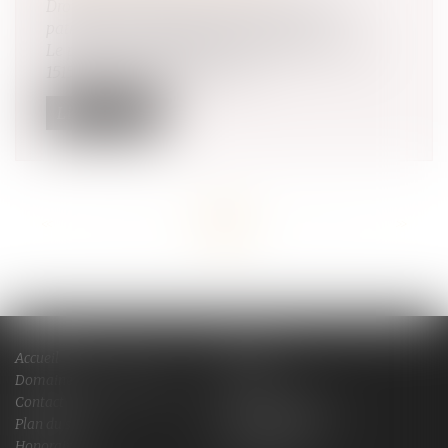
Droit de la famille, des personnes et de leur
patrimoine
/
Patrimoine et succession
Le prélèvement préciputaire prévu par l’article
1515 du Code civil permet à u...
Lire la suite
<<
<
...
13
14
15
16
17
18
19
...
>
>>
Accueil
Cabinet
Domaines de compétences
Actus
Contact
Services en ligne
Plan du site
Mentions légales
Honoraires
Espace client