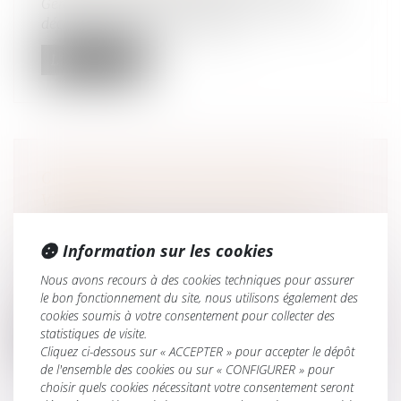
Gérante de la SARL TN3D, Elisabeth Taverne a
décidé de céder son entreprise e...
Lire la suite
COMMENT AIDER LES FEMMES
VICTIMES DE VIOLENCES AU SEIN DU
COUPLE ?
Droit de la famille, des personnes et de leur
Information sur les cookies
patrimoine
/
Violences familiales
Nous avons recours à des cookies techniques pour assurer
L'État publie un guide pratique pour mieux
le bon fonctionnement du site, nous utilisons également des
accueillir les femmes victimes de...
cookies soumis à votre consentement pour collecter des
statistiques de visite.
Lire la suite
Cliquez ci-dessous sur « ACCEPTER » pour accepter le dépôt
de l'ensemble des cookies ou sur « CONFIGURER » pour
choisir quels cookies nécessitant votre consentement seront