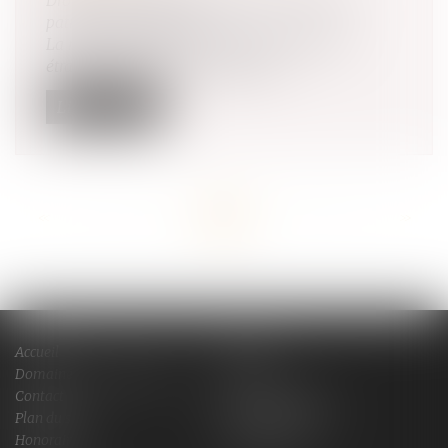
Droit de la famille, des personnes et de leur
patrimoine
/
Filiation
La reconnaissance en France des décisions
étrangères relatives à la filiation...
Lire la suite
<<
<
...
31
32
33
34
35
36
37
...
>
>>
Accueil
Cabinet
Domaines de compétences
Actus
Contact
Services en ligne
Plan du site
Mentions légales
Honoraires
Espace client