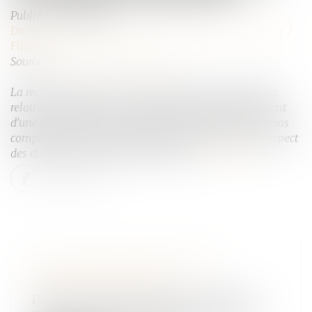
Publié le :
26/11/2024
Droit de la famille, des personnes et de leur patrimoine
/
Filiation
Source :
www.lemag-juridique.com
La reconnaissance en France des décisions étrangères
relatives à la filiation, notamment lorsqu’elles résultent
d’une gestation pour autrui (GPA), soulève des questions
complexes liées à l’ordre public international et au respect
des droits fondamentaux de l’enfant...
Lire la suite
UNE CESSION D’ENTREPRISE
RONDEMENT MENÉE
Droit des sociétés
/
Transmission d’entreprise