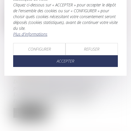
Dans le cadre d’un changement de régime
Cliquez ci-dessous sur « ACCEPTER » pour accepter le dépôt
matrimonial, la dissimulation de l’ex...
de l'ensemble des cookies ou sur « CONFIGURER » pour
choisir quels cookies nécessitant votre consentement seront
Lire la suite
déposés (cookies statistiques), avant de continuer votre visite
du site.
Plus d'informations
CONFIGURER
REFUSER
CALCUL DE L’INDEMNITÉ DE
ACCEPTER
RÉDUCTION EN L’ABSENCE DE
PARTAGE
Droit de la famille, des personnes et de leur
patrimoine
/
Patrimoine et succession
En l’absence de partage, le montant de
l’indemnité de réduction se calcule d’...
Lire la suite