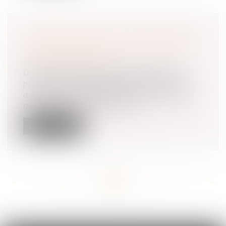
APPRÉCIATION DE LA DISPROPORTION
DE L'ENGAGEMENT DE LA CAUTION
SÉPARÉE DE BIENS
Droit de la famille, des personnes et de leur
patrimoine
/
Couples et régime matrimoniaux
a disproportion de l'engagement d'une caution
mariée sous le régime de la sép...
Lire la suite
<<
<
...
107
108
109
110
111
112
113
...
>
>>