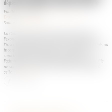
dépasser les besoins normaux de trésorerie
Publié le :
23/02/2022
Droit des sociétés
/
Transmission d’entreprise
Source :
fiscalonline.com
La Cour de Cassation vient de rappeler, s’agissant de
l’exonération Dutreil de l’article 787 C du CGI, que si
l’inscription des biens meubles et immeubles, corporels ou
incorporels (liquidités) au bilan en font présumer le
caractère affecté à l’exploitation de l’entreprise,
l’administration a la faculté de rapporter la preuve qu’ils
ne sont pas nécessairement et effectivement affectés à
celle-ci.
Lire la suite