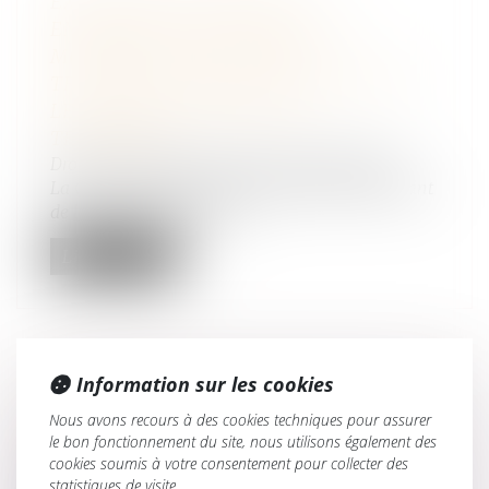
EXONÉRATION DUTREIL ET
ENTREPRISE INDIVIDUELLE : LE
MONTANT DES LIQUIDITÉS
TRANSMISES NE DOIT PAS DÉPASSER
LES BESOINS NORMAUX DE
TRÉSORERIE
Droit des sociétés
/
Transmission d’entreprise
La Cour de Cassation vient de rappeler, s’agissant
de l’exonération Dutreil d...
Lire la suite
Information sur les cookies
CHANGEMENT DE RÉGIME
Nous avons recours à des cookies techniques pour assurer
MATRIMONIAL
le bon fonctionnement du site, nous utilisons également des
Droit de la famille, des personnes et de leur
cookies soumis à votre consentement pour collecter des
patrimoine
/
Couples et régime matrimoniaux
statistiques de visite.