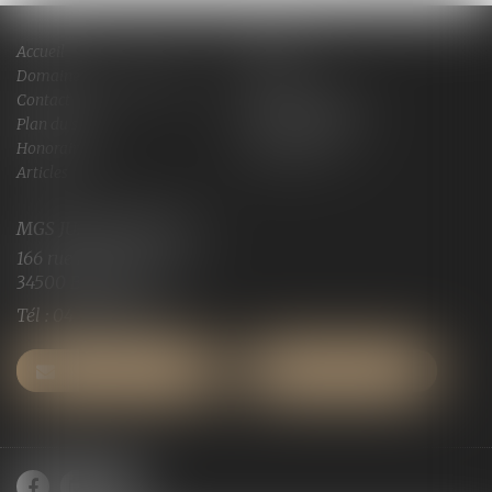
Accueil
Cabinet
Domaines de compétences
Actus
Contact
Services en ligne
Plan du site
Mentions légales
Honoraires
Espace client
Articles
MGS JURISCONSULTE
166 rue Maurice Bejart
34500 BEZIERS
Tél :
04 67 28 91 29
NOUS CONTACTER
NOUS LOCALISER