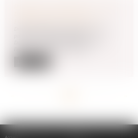
DOMMAGES ET INTÉRÊTS EN CAS DE
DIVORCE : ATTENTION AU
FONDEMENT DE LA DEMANDE !
Droit de la famille, des personnes et de leur
patrimoine
/
Divorce et séparation
Doit être cassé l’arrêt qui, pour condamner
l’épouse à indemniser le préjudic...
Lire la suite
<<
<
...
57
58
59
60
61
62
63
...
>
>>
Accueil
Cabinet