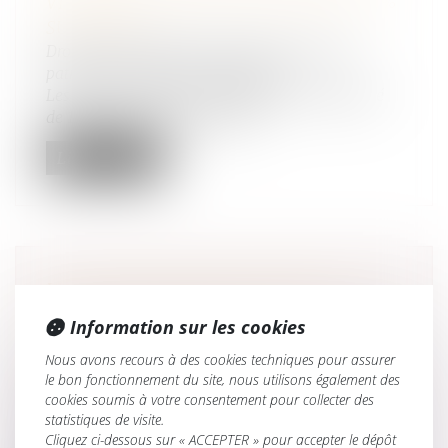
VICTIMES EN 2022, EN HAUSSE DE 15%
SUR UN AN
Droit de la famille, des personnes et de leur
patrimoine
/
Violences familiales
Les faits de violences conjugales ont augmenté
de 15% en 2022, par rapport à...
Lire la suite
LES STOCK-OPTIONS ATTRIBUÉES À
UN ÉPOUX MARIÉ SOUS LA
Information sur les cookies
COMMUNAUTÉ LÉGALE SONT DES
Nous avons recours à des cookies techniques pour assurer
BIENS PROPRES
le bon fonctionnement du site, nous utilisons également des
Droit de la famille, des personnes et de leur
cookies soumis à votre consentement pour collecter des
patrimoine
/
Couples et régime matrimoniaux
statistiques de visite.
Les stock-options attribuées à un époux marié
Cliquez ci-dessous sur « ACCEPTER » pour accepter le dépôt