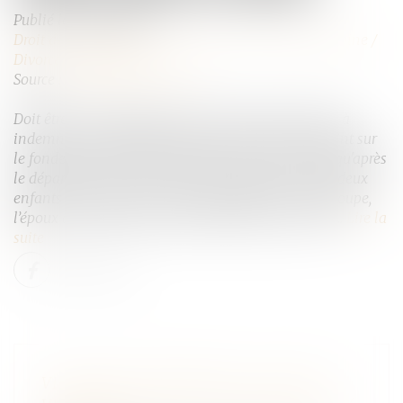
Publié le :
08/11/2023
Droit de la famille, des personnes et de leur patrimoine
/
Divorce et séparation
Source :
actu.dalloz-etudiant.fr
Doit être cassé l’arrêt qui, pour condamner l’épouse à
indemniser le préjudice subi par son ancien conjoint sur
le fondement de l'article 266 du Code civil, retient qu'après
le départ de celle-ci du domicile conjugal avec les deux
enfants du couple pour une installation en Guadeloupe,
l’époux a été privé de ses filles pendant onze mois...
Lire la
suite
VIOLENCES CONJUGALES : 244.000