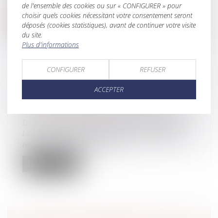
sous le régime de la communauté...
de l'ensemble des cookies ou sur « CONFIGURER » pour
choisir quels cookies nécessitant votre consentement seront
Lire la suite
déposés (cookies statistiques), avant de continuer votre visite
du site.
Plus d'informations
CONFIGURER
REFUSER
TRANSMISSION D’ENTREPRISE AUX
ACCEPTER
PROCHES : VERS UN RENFORCEMENT
DE L’ABATTEMENT FISCAL
Droit des sociétés
/
Transmission d’entreprise
Le projet de loi de finances pour 2024 prévoit de
relever l’abattement suscep...
Lire la suite