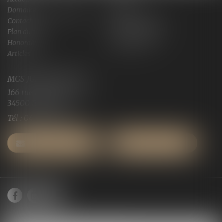
Domaines de compétences
Actus
Contact
Services en ligne
Plan du site
Mentions légales
Honoraires
Espace client
Articles
MGS JURISCONSULTE
166 rue Maurice Bejart
34500 BEZIERS
Tél :
04 67 28 91 29
NOUS CONTACTER
NOUS LOCALISER