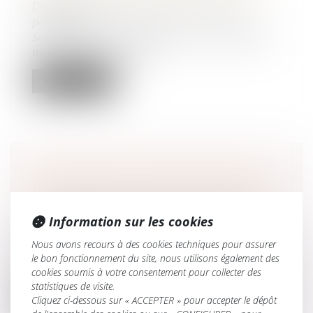
Droit de la famille, des personnes et de leur
patrimoine
Selon l’article 2234 du Code civil, la prescription
ne court pas ou est suspe...
Lire la suite
OPPOSITION ENTRE HÉRITIERS SUR
LES OBSÈQUES : LE JUGE PRIVILÉGIE
LA VOLONTÉ EXPRIMÉE DU DÉFUNT
Information sur les cookies
Droit de la famille, des personnes et de leur
patrimoine
/
Patrimoine et succession
Nous avons recours à des cookies techniques pour assurer
Selon l’article 3 de la loi du 15 novembre 1887,
le bon fonctionnement du site, nous utilisons également des
toute personne capable peut...
cookies soumis à votre consentement pour collecter des
statistiques de visite.
Lire la suite
Cliquez ci-dessous sur « ACCEPTER » pour accepter le dépôt