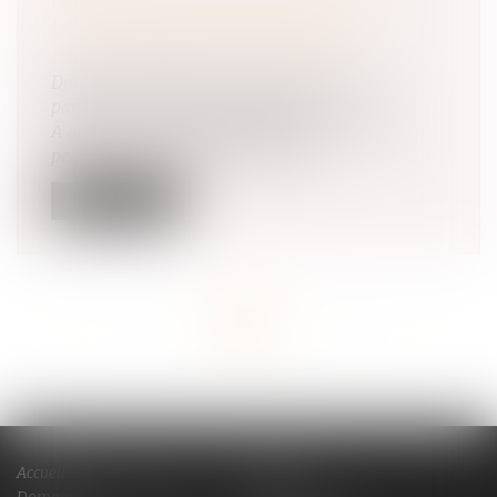
NOUVELLE PROCÉDURE QUI RISQUE
D’ALOURDIR SÉRIEUSEMENT LA
FACTURE DÉBUT SEPTEMBRE ?
Droit de la famille, des personnes et de leur
patrimoine
/
Divorce et séparation
À partir du 1er septembre, un nouveau décret
permet aux magistrats de diriger...
Lire la suite
<<
<
...
5
6
7
8
9
10
11
...
>
>>
Accueil
Cabinet