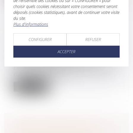
de l'ensemble des cookies ou sur « CONFIGURER » pour
choisir quels cookies nécessitant votre consentement seront
déposés (cookies statistiques), avant de continuer votre visite
du site.
Plus d'informations
ARTICLE 922 DU CODE CIVIL : LA
CONFIGURER
REFUSER
VALEUR DES BIENS DOIT ÊTRE FIXÉE
AU DÉCÈS
ACCEPTER
Droit de la famille, des personnes et de leur
patrimoine
/
Patrimoine et succession
En matière successorale, l’ancien article 922 du
Code civil fixe les règles d...
Lire la suite
DIVORCE : QUELLE EST CETTE