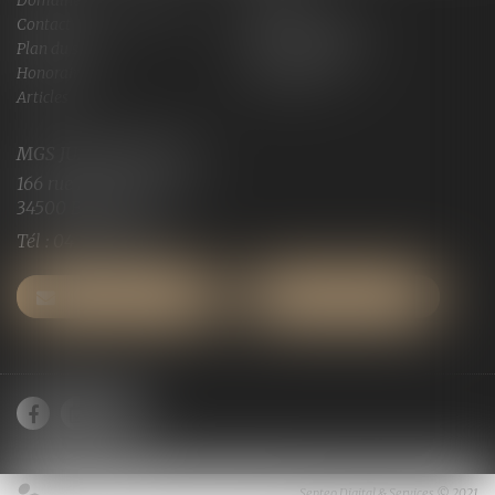
Domaines de compétences
Actus
Contact
Services en ligne
Plan du site
Mentions légales
Honoraires
Espace client
Articles
MGS JURISCONSULTE
166 rue Maurice Bejart
34500 BEZIERS
Tél :
04 67 28 91 29
NOUS CONTACTER
NOUS LOCALISER
Septeo Digital & Services © 2021