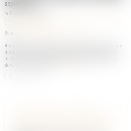
septembre ?
Publié le :
09/09/2025
Droit de la famille, des personnes et de leur patrimoine
/
Divorce et séparation
Source :
www.larepubliquedespyrenees.fr
À partir du 1er septembre, un nouveau décret permet aux
magistrats de diriger les personnes ayant recours à la
justice civile vers une médiation payante, notamment
dans le cas des divorces...
Lire la suite
PRESCRIPTION D’UNE CRÉANCE
ENTRE CONCUBINS : LE CONCUBINAGE
N’EST PAS UN EMPÊCHEMENT D’AGIR