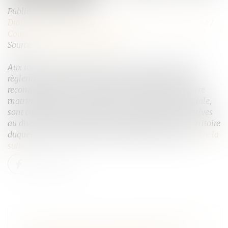
Publié le :
07/12/2022
Droit de la famille, des personnes et de leur patrimoine
/
Couples et régime matrimoniaux
Source :
www.actu-juridique.fr
Aux termes de l’article 3, § 1, sous a), premier tiret, du
règlement Bruxelles II bis relatif à la compétence, la
reconnaissance et l’exécution des décisions en matière
matrimoniale et en matière de responsabilité parentale,
sont compétentes pour statuer sur les questions relatives
au divorce les juridictions de l’État membre sur le territoire
duquel se trouve la résidence habituelle des époux...
Lire la
suite
CFE : N’OUBLIEZ PAS DE DÉCLARER LA