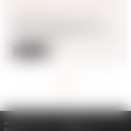
TITRE D’UNE AVANCE EN CAPITAL SUR
SUCCESSION
Droit de la famille, des personnes et de leur
patrimoine
/
Patrimoine et succession
L’avance en capital dont bénéficie un indivisaire
sur ses droits dans le part...
Lire la suite
<<
<
...
84
85
86
87
88
89
90
...
>
>>
Accueil
Cabinet
Domaines de compétences
Actus