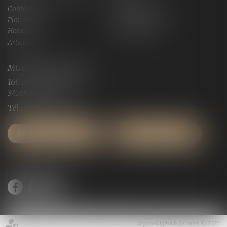
Contact
Services en ligne
Plan du site
Mentions légales
Honoraires
Espace client
Articles
MGS JURISCONSULTE
166 rue Maurice Bejart
34500 BEZIERS
Tél :
04 67 28 91 29
NOUS CONTACTER
NOUS LOCALISER
Septeo Digital & Services © 2021