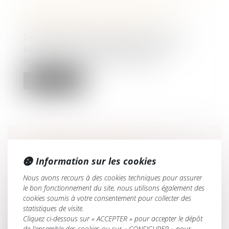
CRÉATION OU LA REPRISE D’UN
ÉTABLISSEMENT EN 2022 !
Droit des sociétés
/
Transmission d’entreprise
Les entreprises qui ont créé ou acquis un
établissement en 2022 doivent sousc...
Lire la suite
COMPÉTENCE EN MATIÈRE
Information sur les cookies
MATRIMONIALE : NOTION DE
RÉSIDENCE HABITUELLE
Nous avons recours à des cookies techniques pour assurer
Droit de la famille, des personnes et de leur
le bon fonctionnement du site, nous utilisons également des
patrimoine
/
Couples et régime matrimoniaux
cookies soumis à votre consentement pour collecter des
Aux termes de l’article 3, § 1, sous a), premier tiret,
statistiques de visite.
Cliquez ci-dessous sur « ACCEPTER » pour accepter le dépôt
du règlement Bruxelle...
de l'ensemble des cookies ou sur « CONFIGURER » pour