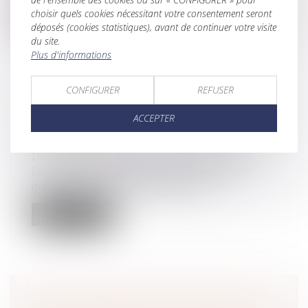
choisir quels cookies nécessitant votre consentement seront
Lire la suite
déposés (cookies statistiques), avant de continuer votre visite
du site.
Plus d'informations
CONFIGURER
REFUSER
UN RAPPORT DU SÉNAT POUR
ACCEPTER
SIMPLIFIER LA TRANSMISSION
D'ENTREPRISE
Droit des sociétés
/
Transmission d’entreprise
Le sénateur Rémi Cardon présentait il y a
quelques semaines le rapport sur la...
Lire la suite
POINT DE DÉPART DES INTÉRÊTS AU