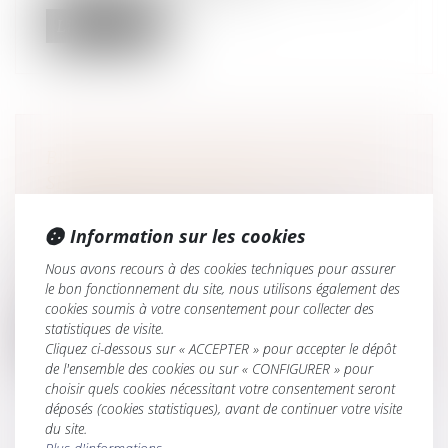
Lire la suite
BIEN GREVÉ D’USUFRUIT : COMMENT
SE DÉROULE L’ATTRIBUTION
PRÉFÉRENTIELLE ?
Droit de la famille, des personnes et de leur
Information sur les cookies
patrimoine
Nous avons recours à des cookies techniques pour assurer
L’attribution préférentielle d’une entreprise
le bon fonctionnement du site, nous utilisons également des
agricole est prévue par les art...
cookies soumis à votre consentement pour collecter des
statistiques de visite.
Lire la suite
Cliquez ci-dessous sur « ACCEPTER » pour accepter le dépôt
de l'ensemble des cookies ou sur « CONFIGURER » pour
choisir quels cookies nécessitant votre consentement seront
déposés (cookies statistiques), avant de continuer votre visite
du site.