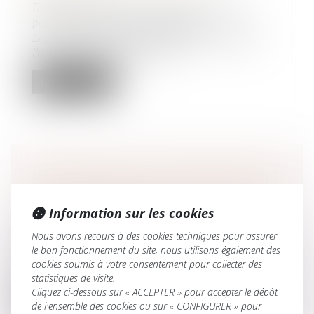
Droit de la famille, des personnes et de leur
patrimoine
/
Divorce et séparation
Les députés de la majorité souhaitent faciliter
l’accès à la décharge en resp...
Lire la suite
PRÉCISIONS SUR LA POSSIBILITÉ POUR
UN PARENT DE LOUER À SON ENFANT
À UN PRIX RÉDUIT
Information sur les cookies
Droit de la famille, des personnes et de leur
Nous avons recours à des cookies techniques pour assurer
patrimoine
/
Patrimoine et succession
le bon fonctionnement du site, nous utilisons également des
Interrogé sur les intentions du gouvernement
cookies soumis à votre consentement pour collecter des
quant à la possibilité pour les...
statistiques de visite.
Cliquez ci-dessous sur « ACCEPTER » pour accepter le dépôt
Lire la suite
de l'ensemble des cookies ou sur « CONFIGURER » pour