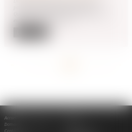
Droit de la famille, des personnes et de leur
patrimoine
/
Patrimoine et succession
Quel héritage pour le conjoint survivant et les
enfants? Si vous êtes marié,...
Lire la suite
<<
<
...
118
119
120
121
122
123
124
...
>
>>
Accueil
Cabinet
Domaines de compétences
Actus
Contact
Services en ligne