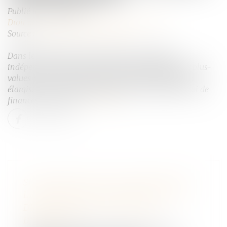
Publié le :
06/10/2021
Droit des sociétés
/
Transmission d’entreprise
Source :
cabinet-rs.expert-infos.com
Dans le cadre du plan en faveur des travailleurs
indépendants, plusieurs régimes d’exonération des plus-
values de cession d’entreprise devraient bientôt être
élargis. Des mesures qui figurent dans le projet de loi de
finances pour 2022.
Lire la suite
SOLIDARITÉ FISCALE ENTRE ÉPOUX :
LA MAJORITÉ VEUT METTRE FIN “À
DES SITUATIONS DE GRANDE
DÉTRESSE”