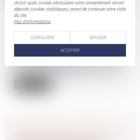
choisir quels cookies nécessitant votre consentement seront
déposés (cookies statistiques), avant de continuer votre visite
du site.
Plus d'informations
BIENTÔT DES MESURES FISCALES
CONFIGURER
REFUSER
POUR FAVORISER LA TRANSMISSION
ACCEPTER
D’ENTREPRISE
Droit des sociétés
/
Transmission d’entreprise
Dans le cadre du plan en faveur des travailleurs
indépendants, plusieurs régi...
Lire la suite
MARIAGE, PACS, UNION LIBRE: LES
DIFFÉRENCES EN CAS DE DÉCÈS