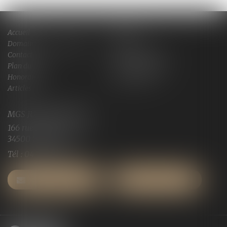
Accueil
Cabinet
Domaines de compétences
Actus
Contact
Services en ligne
Plan du site
Mentions légales
Honoraires
Espace client
Articles
MGS JURISCONSULTE
166 rue Maurice Bejart
34500 BEZIERS
Tél :
04 67 28 91 29
NOUS CONTACTER
NOUS LOCALISER