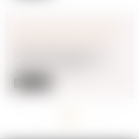
VIOLENCES SEXUELLES : FAVORISER LE
RECUEIL DE PREUVES À L'HÔPITAL,
MÊME SANS DÉPÔT DE PLAINTE
Droit de la famille, des personnes et de leur
patrimoine
/
Violences familiales
La victime aura la possibilité de réfléchir à
déposer plainte ou non, mais le...
Lire la suite
<<
<
...
4
5
6
7
8
9
10
...
>
>>