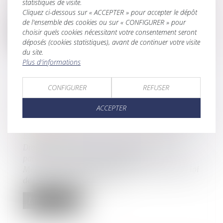
L'État publie un guide pratique pour mieux
statistiques de visite.
Cliquez ci-dessous sur « ACCEPTER » pour accepter le dépôt
accueillir les femmes victimes de...
de l'ensemble des cookies ou sur « CONFIGURER » pour
choisir quels cookies nécessitant votre consentement seront
Lire la suite
déposés (cookies statistiques), avant de continuer votre visite
du site.
Plus d'informations
CONFIGURER
REFUSER
VIOLENCES INTRAFAMILIALES : LE
ACCEPTER
SÉNAT EXAMINE UN TEXTE VISANT À
RENFORCER LA PROTECTION DES
ENFANTS
Droit de la famille, des personnes et de leur
patrimoine
/
Violences familiales
Mercredi, le Sénat examine une proposition de loi
de la sénatrice RDSE, Marys...
Lire la suite