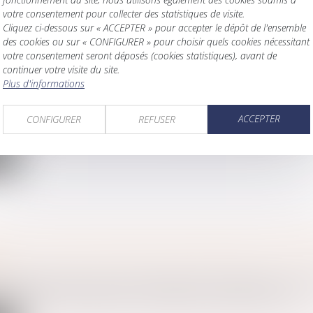
votre consentement pour collecter des statistiques de visite.
Cliquez ci-dessous sur « ACCEPTER » pour accepter le dépôt de l'ensemble
des cookies ou sur « CONFIGURER » pour choisir quels cookies nécessitant
votre consentement seront déposés (cookies statistiques), avant de
continuer votre visite du site.
N ET SOCIÉTÉ CIVILE : CESSION OPPOSABLE ENT
Plus d'informations
S ET INTÉRÊTS DU RAPPORT PRÉCISÉS
amille, des personnes et de leur patrimoine
/
Patrimoine et succ
ACCEPTER
CONFIGURER
REFUSER
cessorale, les héritiers sont saisis de plein droit du patrimoi...
te
ONS : LES FRAIS BANCAIRES DÉSORMAIS PLAFON
S
amille, des personnes et de leur patrimoine
/
Patrimoine et succ
ai 2025 visant à réduire et à encadrer les frais bancaires sur...