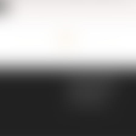
te
<<
<
1
2
3
4
5
6
7
...
>
>>
MGS JURISCONSULTE
166 rue Maurice Bejart
34500 BEZIERS
Tél :
04 67 28 91 29