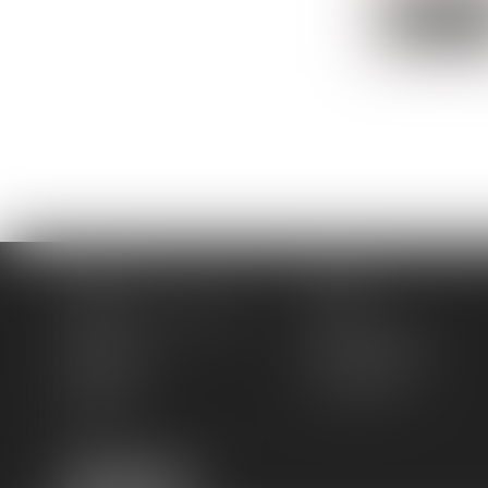
Lire la sui
Accueil
Cabinet
Domaines de compétences
Actus
Contact
Services en ligne
Plan du site
Mentions légales
Honoraires
Espace client
Articles