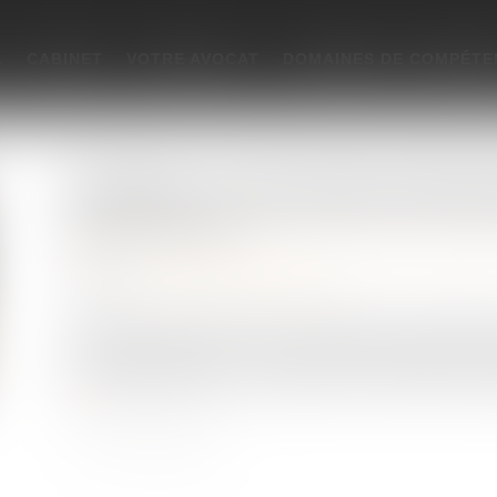
L
CABINET
VOTRE AVOCAT
DOMAINES DE COMPÉTE
Successions : les frais bancaires désorm
Publié le :
30/05/2025
Droit de la famille, des personnes et de leur patrimoi
Source :
www.lemag-juridique.com
La loi du 13 mai 2025 visant à réduire et à encadrer l
dispositif protecteur au sein du code monétaire et finan
certaines hypothèses, la suppression des frais bancair
suite