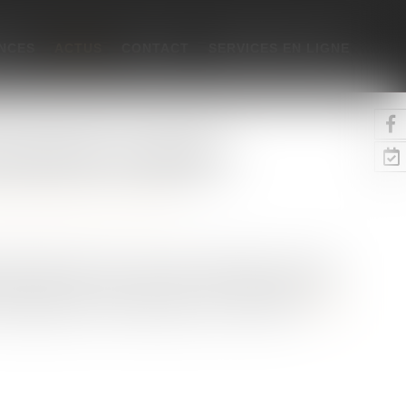
NCES
ACTUS
CONTACT
SERVICES EN LIGNE
ais plafonnés ou supprimés
ne
/
Patrimoine et succession
es frais bancaires sur succession introduit un nouveau
cier. Elle crée un article L 312-1-4-1 prévoyant, dans
es appliqués lors des opérations de succession...
Lire la