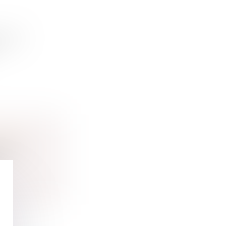
ession
FORT ?
ession
..