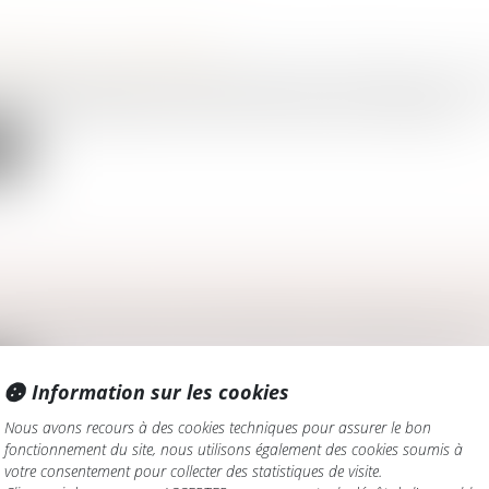
EMENT DE PROPRIÉTÉ
amille, des personnes et de leur patrimoine
/
Patrimoine et succ
usufruit à durée fixe de titre d’une société civile immobilière...
te
ON : QU’EST-CE QU’UNE ATTESTATION DE PORTE-
amille, des personnes et de leur patrimoine
/
Patrimoine et succ
ccession, les héritiers doivent s’occuper de certaines démarches.
te
Information sur les cookies
Nous avons recours à des cookies techniques pour assurer le bon
fonctionnement du site, nous utilisons également des cookies soumis à
votre consentement pour collecter des statistiques de visite.