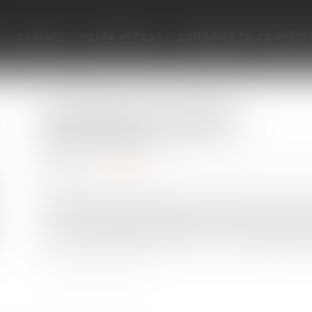
L
CABINET
VOTRE AVOCAT
DOMAINES DE COMPÉTE
Démembrement de propriété
Publié le :
08/03/2023
Droit de la famille, des personnes et de leur patrimoi
Source :
www.aurep.com
L’apport d’un usufruit à durée fixe de titre d’une socié
une société holding à l’impôt sur les sociétés peut être
relève d'un montage juridique et économique artificiel