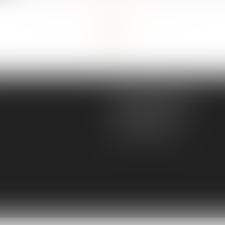
<<
<
...
21
22
23
24
25
26
27
...
>
>>
MGS JURISCONSULTE
166 rue Maurice Bejart
34500 BEZIERS
Tél :
04 67 28 91 29