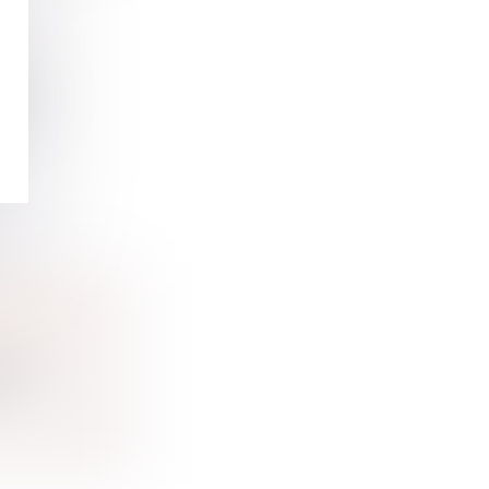
DU
ession
ATION
ession
...