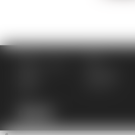
Accueil
Cabinet
Domaines de compétences
Actus
Contact
Services en ligne
Plan du site
Mentions légales
Honoraires
Espace client
Articles