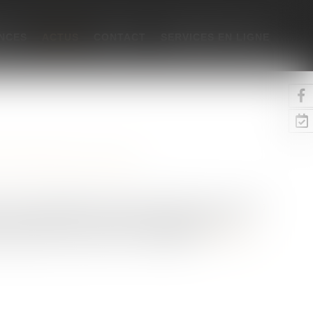
NCES
ACTUS
CONTACT
SERVICES EN LIGNE
ne
/
Patrimoine et succession
té civile immobilière relevant de l’impôt sur le revenu à
 constitutif d’un abus de droit lorsque l’opération
 (CAA Lyon, 9 févr. 2023, n° 21LY01699)...
Lire la suite