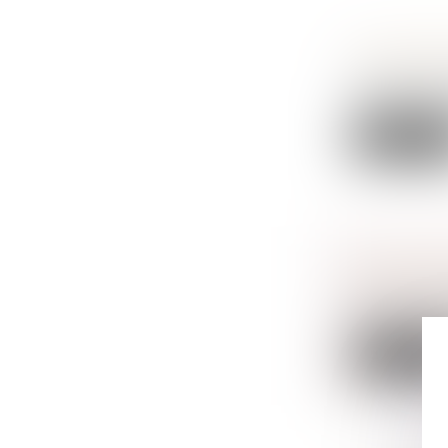
DÉMEMBR
Droit de la f
L’apport d’un 
Lire la sui
SUCCESSI
Droit de la f
Lors d’une su
Lire la sui